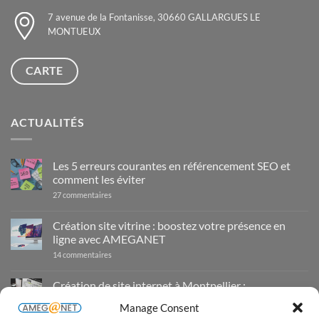
7 avenue de la Fontanisse, 30660 GALLARGUES LE
MONTUEUX
CARTE
ACTUALITÉS
Les 5 erreurs courantes en référencement SEO et
comment les éviter
sur
27 commentaires
Les
5
erreurs
Création site vitrine : boostez votre présence en
courantes
ligne avec AMEGANET
en
référencement
sur
14 commentaires
SEO
Création
et
site
comment
vitrine
Création de site internet à Montpellier :
les
:
éviter
AMEGANET, votre expert en solutions digitales
boostez
Manage Consent
votre
sur
29 commentaires
présence